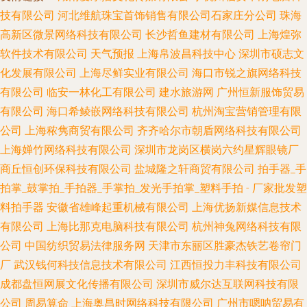
技有限公司
河北维航珠宝首饰销售有限公司石家庄分公司
珠海
高新区微景网络科技有限公司
长沙哲鱼建材有限公司
上海煌弥
软件技术有限公司
天气预报
上海帛波昌科技中心
深圳市硕志文
化发展有限公司
上海尽鲜实业有限公司
海口市锐之旗网络科技
有限公司
临安一林化工有限公司
建水旅游网
广州恒新服饰贸易
有限公司
海口希鲮嵌网络科技有限公司
杭州淘宝营销管理有限
公司
上海秾隽商贸有限公司
齐齐哈尔市朝盾网络科技有限公司
上海婵竹网络科技有限公司
深圳市龙岗区横岗六约星辉眼镜厂
商丘恒创环保科技有限公司
盐城隆之轩商贸有限公司
拍手器_手
拍掌_鼓掌拍_手拍器_手掌拍_发光手拍掌_塑料手拍 - 厂家批发塑
料拍手器
安徽省雄峰起重机械有限公司
上海优扬新媒信息技术
有限公司
上海比那克电脑科技有限公司
杭州神兔网络科技有限
公司
中国纺织贸易法律服务网
天津市东丽区胜豪杰铁艺卷帘门
厂
武汉钱何科技信息技术有限公司
江西恒投力丰科技有限公司
成都盘恒网展文化传播有限公司
深圳市威尔达互联网科技有限
公司
周易算命
上海奥昌时网络科技有限公司
广州市嗯呐贸易有