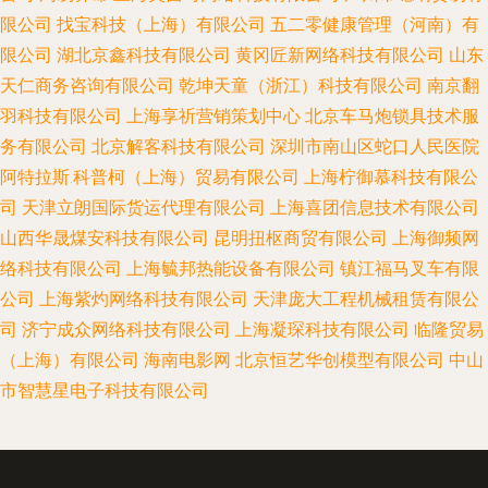
限公司
找宝科技（上海）有限公司
五二零健康管理（河南）有
限公司
湖北京鑫科技有限公司
黄冈匠新网络科技有限公司
山东
天仁商务咨询有限公司
乾坤天童（浙江）科技有限公司
南京翻
羽科技有限公司
上海享祈营销策划中心
北京车马炮锁具技术服
务有限公司
北京解客科技有限公司
深圳市南山区蛇口人民医院
阿特拉斯.科普柯（上海）贸易有限公司
上海柠御慕科技有限公
司
天津立朗国际货运代理有限公司
上海喜团信息技术有限公司
山西华晟煤安科技有限公司
昆明扭枢商贸有限公司
上海御频网
络科技有限公司
上海毓邦热能设备有限公司
镇江福马叉车有限
公司
上海紫灼网络科技有限公司
天津庞大工程机械租赁有限公
司
济宁成众网络科技有限公司
上海凝琛科技有限公司
临隆贸易
（上海）有限公司
海南电影网
北京恒艺华创模型有限公司
中山
市智慧星电子科技有限公司